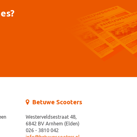
ies?
Betuwe Scooters
een
Westerveldsestraat 48,
6842 BV Arnhem (Elden)
026 - 3810 042