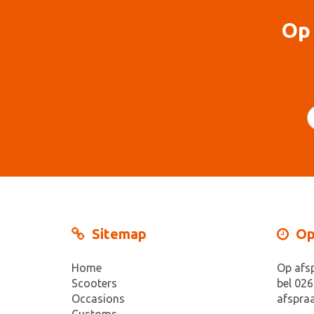
Op 
Sitemap
Op
Home
Op afs
Scooters
bel 026
Occasions
afspraa