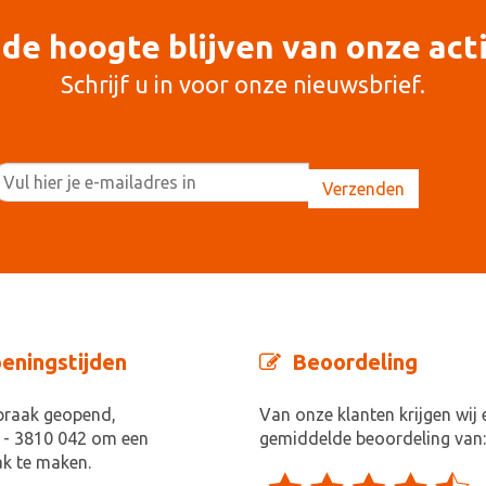
de hoogte blijven van onze act
Schrijf u in voor onze nieuwsbrief.
eningstijden
Beoordeling
praak geopend,
Van onze klanten krijgen wij 
 - 3810 042 om een
gemiddelde beoordeling van:
k te maken.