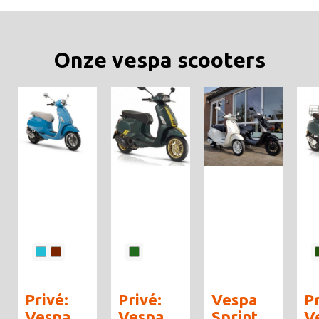
Onze vespa scooters
Privé:
Privé:
Vespa
Pr
Vespa
Vespa
Sprint
V