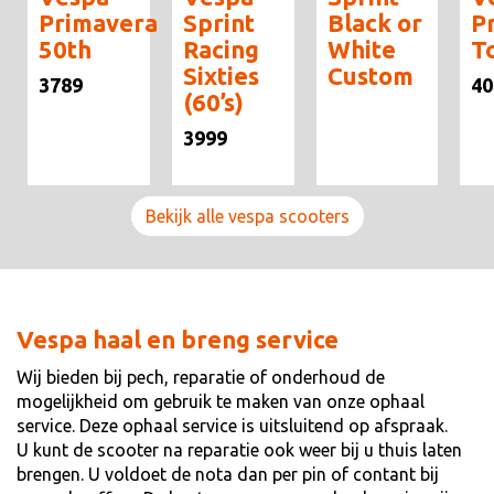
Primavera
Sprint
Black or
P
50th
Racing
White
T
Sixties
Custom
3789
40
(60’s)
3999
Bekijk alle vespa scooters
Vespa haal en breng service
Wij bieden bij pech, reparatie of onderhoud de
mogelijkheid om gebruik te maken van onze ophaal
service. Deze ophaal service is uitsluitend op afspraak.
U kunt de scooter na reparatie ook weer bij u thuis laten
brengen. U voldoet de nota dan per pin of contant bij