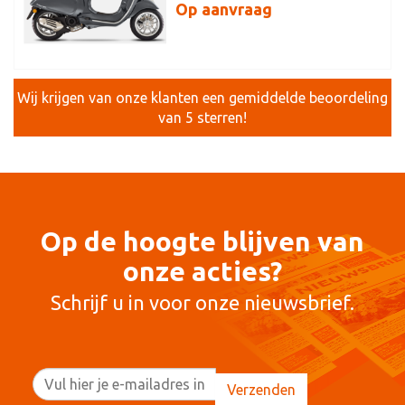
Op aanvraag
Wij krijgen van onze klanten een gemiddelde beoordeling
van 5 sterren!
Op de hoogte blijven van
onze acties?
Schrijf u in voor onze nieuwsbrief.