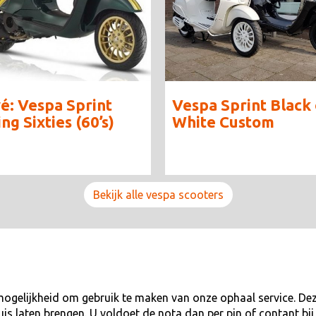
vé: Vespa Sprint
Vespa Sprint Black 
ng Sixties (60’s)
White Custom
Bekijk alle vespa scooters
mogelijkheid om gebruik te maken van onze ophaal service. Deze
huis laten brengen. U voldoet de nota dan per pin of contant b