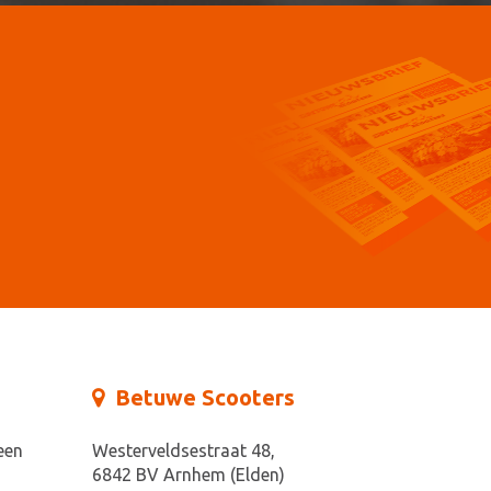
Betuwe Scooters
een
Westerveldsestraat 48,
6842 BV Arnhem (Elden)