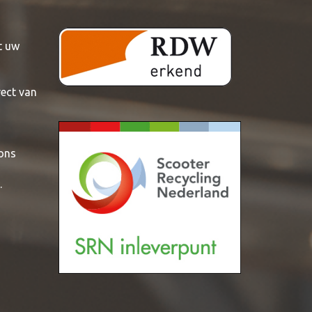
t uw
rect van
 ons
.