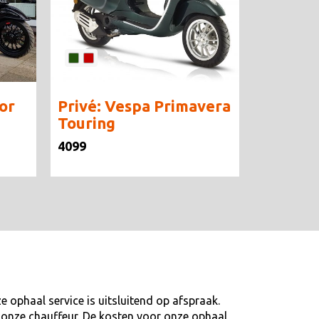
or
Privé: Vespa Primavera
Touring
4099
 ophaal service is uitsluitend op afspraak.
ij onze chauffeur. De kosten voor onze ophaal