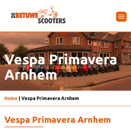
Tog
navi
Vespa Primavera
Arnhem
Home
| Vespa Primavera Arnhem
Vespa Primavera Arnhem