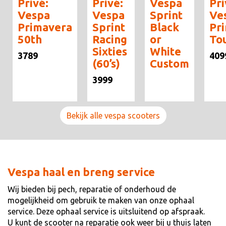
Privé:
Privé:
Vespa
Pri
Vespa
Vespa
Sprint
Ve
Primavera
Sprint
Black
Pr
50th
Racing
or
To
Sixties
White
3789
409
(60’s)
Custom
3999
Bekijk alle vespa scooters
Vespa haal en breng service
Wij bieden bij pech, reparatie of onderhoud de
mogelijkheid om gebruik te maken van onze ophaal
service. Deze ophaal service is uitsluitend op afspraak.
U kunt de scooter na reparatie ook weer bij u thuis laten