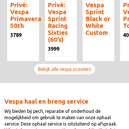
Privé:
Privé:
Vespa
Pr
Vespa
Vespa
Sprint
V
Primavera
Sprint
Black or
P
50th
Racing
White
T
Sixties
Custom
3789
40
(60’s)
3999
Bekijk alle vespa scooters
Vespa haal en breng service
Wij bieden bij pech, reparatie of onderhoud de
mogelijkheid om gebruik te maken van onze ophaal
service. Deze ophaal service is uitsluitend op afspraak.