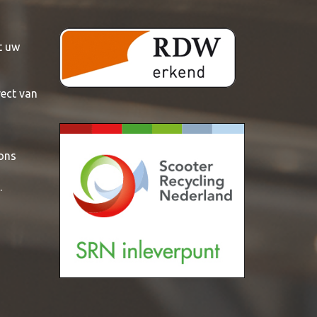
t uw
rect van
 ons
.