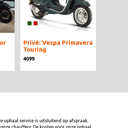
or
Privé: Vespa Primavera
Touring
4099
 ophaal service is uitsluitend op afspraak.
ij onze chauffeur. De kosten voor onze ophaal