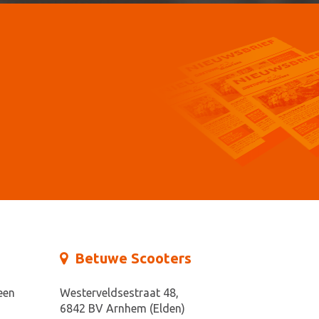
Betuwe Scooters
een
Westerveldsestraat 48,
6842 BV Arnhem (Elden)