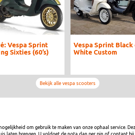
vé: Vespa Sprint
Vespa Sprint Black 
ng Sixties (60’s)
White Custom
Bekijk alle vespa scooters
mogelijkheid om gebruik te maken van onze ophaal service. Deze
huis laten brengen. U voldoet de nota dan per pin of contant b