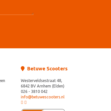
Betuwe Scooters
een
Westerveldsestraat 48,
6842 BV Arnhem (Elden)
026 - 3810 042
info@betuwescooters.nl