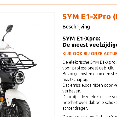
SYM E1-XPro (
Beschrijving
SYM E1-Xpro:
De meest veelzijdig
KIJK OOK BIJ ONZE ACTUELE
De elektrische SYM E1-Xpro i
voor professioneel gebruik.
Bezorgdiensten gaan een stee
maatschappij.
Dat emissieloos rijden door
verbazen.
Daarbij is deze elektrische s
beschikt over dubbele schokd
achterdrager.
Deze scooter heeft 1 accu’s e