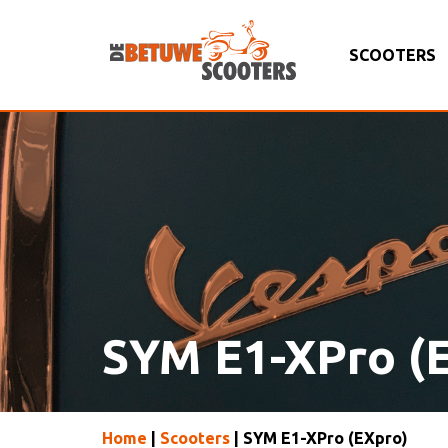
SCOOTERS
SYM E1-XPro (
Home
|
Scooters
| SYM E1-XPro (EXpro)