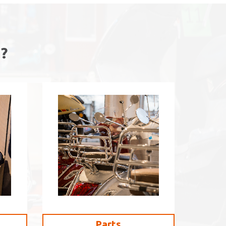
?
Parts