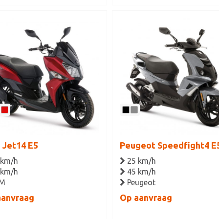
 Jet14 E5
Peugeot Speedfight4 E
 km/h
25 km/h
 km/h
45 km/h
M
Peugeot
aanvraag
Op aanvraag