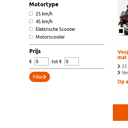
Motortype
25 km/h
45 km/h
Elektrische Scooter
Motorscooter
Prijs
Vesp
mat 
€
tot €
25
Ve
Filter
Op 