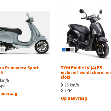
a Primavera Sport
SYM Fiddle IV (4) E5
o5
inclusief windscherm en
slot!
 km/h
25 km/h
spa
SYM
aanvraag
Op aanvraag