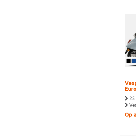
Vesp
Eur
25
Ve
Op 