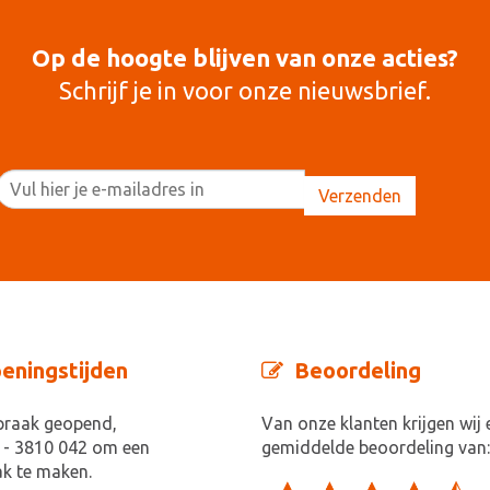
Op de hoogte blijven van onze acties?
Schrijf je in voor onze nieuwsbrief.
eningstijden
Beoordeling
praak geopend,
Van onze klanten krijgen wij 
 - 3810 042 om een
gemiddelde beoordeling van:
k te maken.