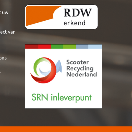
t uw
rect van
 ons
.