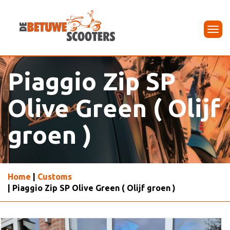
Tog
navi
Piaggio Zip SP
Olive Green ( Olijf
groen )
Home
|
Customs
| Piaggio Zip SP Olive Green ( Olijf groen )