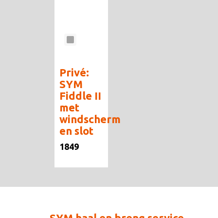
Privé:
SYM
Fiddle II
met
windscherm
en slot
1849
SYM haal en breng service