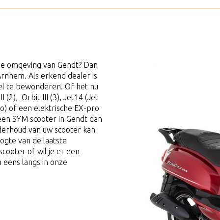
 de omgeving van Gendt? Dan
 Arnhem. Als erkend dealer is
nkel te bewonderen. Of het nu
I (2), Orbit III (3), Jet14 (Jet
ro) of een elektrische EX-pro
 een SYM scooter in Gendt dan
 Onderhoud van uw scooter kan
oogte van de laatste
cooter of wil je er een
 eens langs in onze