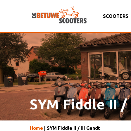
SCOOTERS
SYM Fiddle II /
Home
| SYM Fiddle II / III Gendt