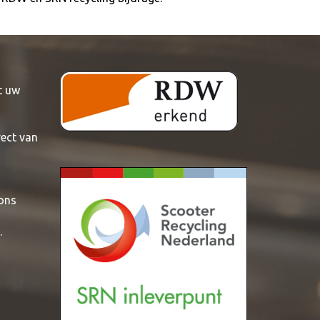
t uw
rect van
 ons
.