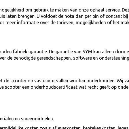
mogelijkheid om gebruik te maken van onze ophaal service. Deze
huis laten brengen. U voldoet de nota dan per pin of contant b
voor meer informatie over de tarieven, mogelijkheden of het ma
anden fabrieksgarantie. De garantie van SYM kan alleen door 
over de benodigde gereedschappen, software en ondersteunin
 de scooter op vaste intervallen worden onderhouden. Wij va
we scooter een onderhoudscertificaat wat recht geeft op onde
terialen en smeermiddelen.
onvermijdelijke kosten zoals afleverkosten, kentekenkosten, leg