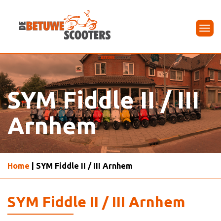
Tog
navi
SYM Fiddle II / III
Arnhem
Home
| SYM Fiddle II / III Arnhem
SYM Fiddle II / III Arnhem