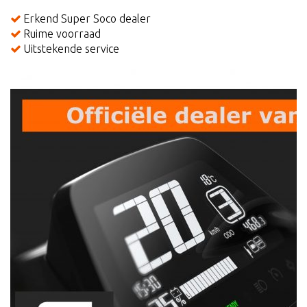
Erkend Super Soco dealer
Ruime voorraad
Uitstekende service