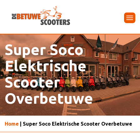
Tog
navi
Super Soco
Elektrische
Scooter
Overbetuwe
Home
| Super Soco Elektrische Scooter Overbetuwe