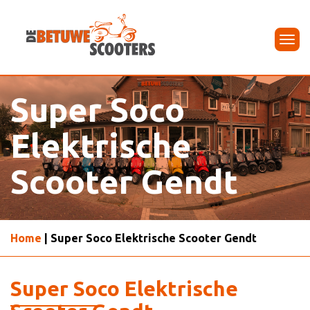
Tog
navi
Super Soco
Elektrische
Scooter Gendt
Home
| Super Soco Elektrische Scooter Gendt
Super Soco Elektrische