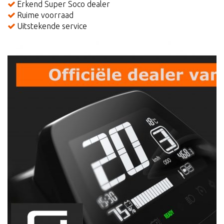
Erkend Super Soco dealer
Ruime voorraad
Uitstekende service