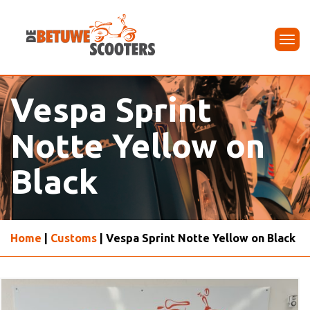
Tog
navi
Vespa Sprint
Notte Yellow on
Black
Home
|
Customs
| Vespa Sprint Notte Yellow on Black