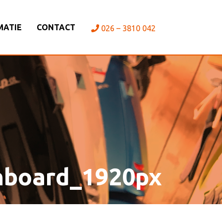
MATIE
CONTACT
026 – 3810 042
hboard_1920px