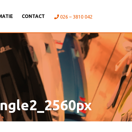
MATIE
CONTACT
026 – 3810 042
ngle2_2560px