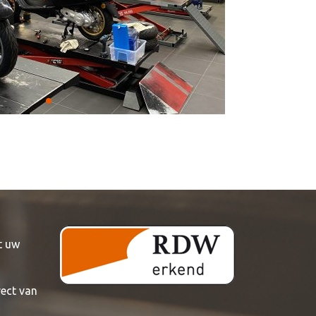
t uw
rect van