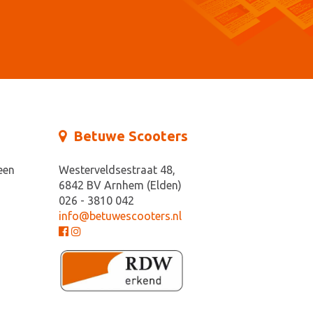
Betuwe Scooters
een
Westerveldsestraat 48,
6842 BV Arnhem (Elden)
026 - 3810 042
info@betuwescooters.nl