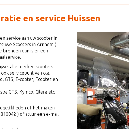
ratie en service Huissen
en service aan uw scooter in
Betuwe Scooters in Arnhem (
te brengen dan is er een
alservice.
ijwel alle merken scooters.
s ook servicepunt van o.a.
o, GTS, E-cooter, Ecooter en
spa GTS, Kymco, Gilera etc
ogelijkheden of het maken
3810042 ) of stuur een e-mail