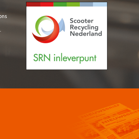
 ons
.