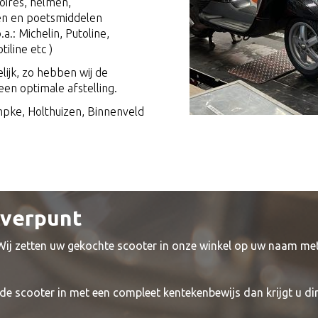
oires, helmen,
en en poetsmiddelen
a.: Michelin, Putoline,
tiline etc )
lijk, zo hebben wij de
en optimale afstelling.
mpke, Holthuizen, Binnenveld
everpunt
 Wij zetten uw gekochte scooter in onze winkel op uw naam me
de scooter in met een compleet kentekenbewijs dan krijgt u di