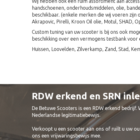
Wij hebben ook een ruim assortiment aan access
handschoenen, onderhoudsmiddelen, olie, band
beschikbaar. (enkele merken die wij voeren zijn o.
Akrapovic, Pirelli, Kroon Oil olie, Motul, SHAD, Op
Custom tuning van uw scooter is bij ons ook moge
beschikking over een vermogens testbank voor e
Huissen, Loovelden, Zilverkamp, Zand, Stad, Ke
RDW erkend en SRN inl
De Betuwe Scooters is een RDW erkend bedrijf.
Nederlandse legitimatiebewijs.
Verkoopt u een scooter aan ons of ruilt u uw ou
ons een vrijwaringsbewijs mee.