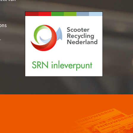
 ons
.