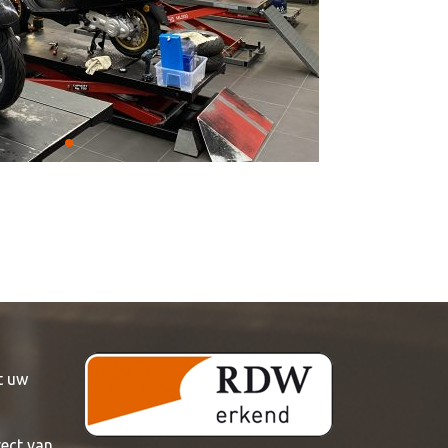
t uw
rect van