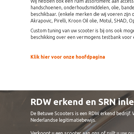
Wij hebben ook een ruim assortiment aan access
handschoenen, onderhoudsmiddelen, olie, band
beschikbaar. (enkele merken die wij voeren zijn o.
Akrapovic, Pirelli, Kroon Oil olie, Motul, SHAD, Op
Custom tuning van uw scooter is bij ons ook moge
beschikking over een vermogens testbank voor e
Klik hier voor onze hoofdpagina
RDW erkend en SRN inl
De Betuwe Scooters is een RDW erkend bedrijf.
Nederlandse legitimatiebewijs.
Verkoopt u een scooter aan ons of ruilt u uw ou