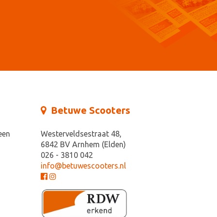
Betuwe Scooters
een
Westerveldsestraat 48,
6842 BV Arnhem (Elden)
026 - 3810 042
info@betuwescooters.nl