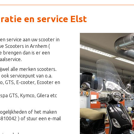
atie en service Elst
en service aan uw scooter in
we Scooters in Arnhem (
te brengen dan is er een
aalservice.
ijwel alle merken scooters.
s ook servicepunt van o.a.
o, GTS, E-cooter, Ecooter en
spa GTS, Kymco, Gilera etc
ogelijkheden of het maken
3810042 ) of stuur een e-mail