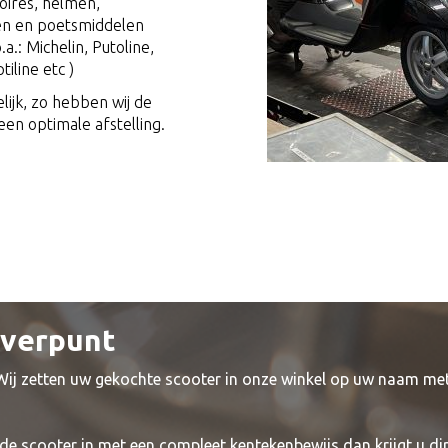
oires, helmen,
en en poetsmiddelen
a.: Michelin, Putoline,
tiline etc )
lijk, zo hebben wij de
en optimale afstelling.
everpunt
 Wij zetten uw gekochte scooter in onze winkel op uw naam me
de scooter in met een compleet kentekenbewijs dan krijgt u di