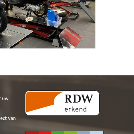
t uw
rect van