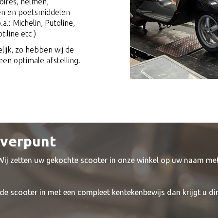
oires, helmen,
en en poetsmiddelen
a.: Michelin, Putoline,
tiline etc )
lijk, zo hebben wij de
en optimale afstelling.
everpunt
 Wij zetten uw gekochte scooter in onze winkel op uw naam me
de scooter in met een compleet kentekenbewijs dan krijgt u di