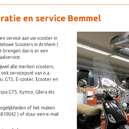
ratie en service Bemmel
en service aan uw scooter in
Betuwe Scooters in Arnhem (
te brengen dan is er een
alservice.
ijwel alle merken scooters.
s ook servicepunt van o.a.
o, GTS, E-cooter, Ecooter en
spa GTS, Kymco, Gilera etc
ogelijkheden of het maken
3810042 ) of stuur een e-mail