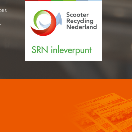
 ons
.