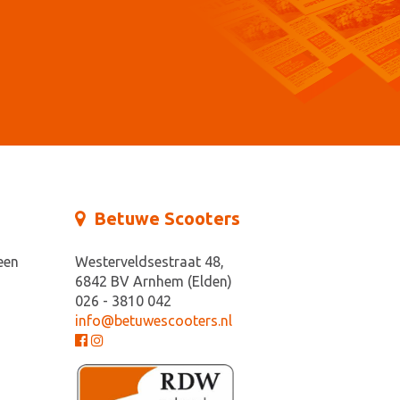
Betuwe Scooters
een
Westerveldsestraat 48,
6842 BV Arnhem (Elden)
026 - 3810 042
info@betuwescooters.nl