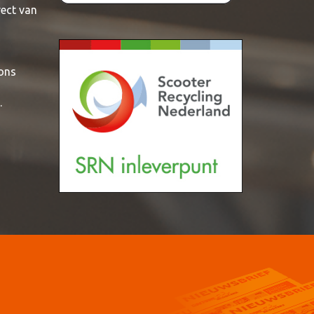
rect van
 ons
.