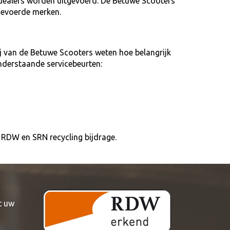
e dealers worden uitgevoerd. De Betuwe Scooters
gevoerde merken.
j van de Betuwe Scooters weten hoe belangrijk
nderstaande servicebeurten:
es RDW en SRN recycling bijdrage.
t uw