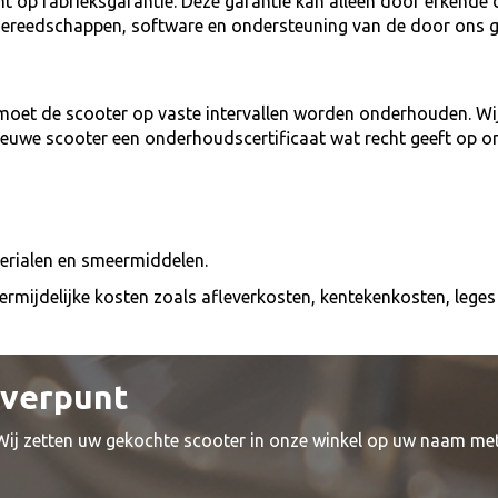
cht op fabrieksgarantie. Deze garantie kan alleen door erkend
 gereedschappen, software en ondersteuning van de door ons 
moet de scooter op vaste intervallen worden onderhouden. Wi
nieuwe scooter een onderhoudscertificaat wat recht geeft op o
terialen en smeermiddelen.
onvermijdelijke kosten zoals afleverkosten, kentekenkosten, leg
everpunt
 Wij zetten uw gekochte scooter in onze winkel op uw naam me