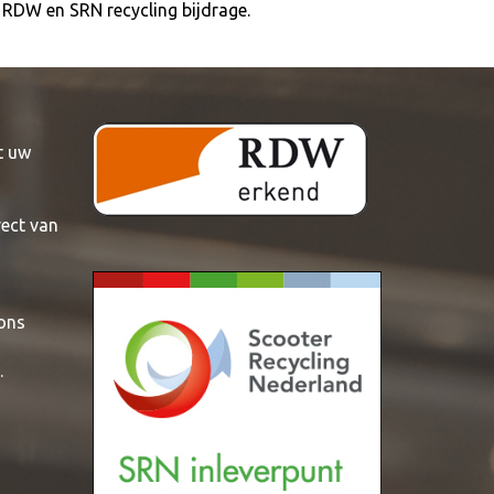
es RDW en SRN recycling bijdrage.
t uw
rect van
 ons
.