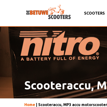
SCOOTERS
Scooteraccu, 
Home
| Scooteraccu, MP3 accu motorscoote