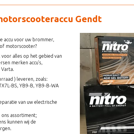
motorscooteraccu Gendt
uwe accu voor uw brommer,
 of motorscooter?
 voor alles op het gebied van
versen merken accu’s,
 Varta.
rraad ) leveren, zoals:
TX7L-BS, YB9-B, YB9-B-WA
reparatie van uw electrische
n ons assortiment;
vens kunnen wij de
orgen.