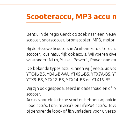
Scooteraccu, MP3 accu 
Bent u in de regio Gendt op zoek naar een nie
scooter, snorscooter, bromscooter, MP3, motor
Bij de Betuwe Scooters in Arnhem kunt u terecht
scooter, dus natuurlijk ook accu’s. Wij voeren di
waaronder: Nitro, Yuasa , Power1, Power one en
De bekende types accu kunnen wij ( veelal uit voo
YTC4L-BS, YB4L-B-WA, YTX5L-BS, YTX7A-BS, Y
YTX9-BS, YTX12-BS, YTX14-BS en YTX16-BS
Wij zijn ook gespecialiseerd in onderhoud en of 
scooter.
Accu’s voor elektrische scooter hebben wij ook i
Lood accu’s. Lithium accu’s en LifePo4 accu’s. Te
bijbehorende lood- of lithiumladers voor u verz