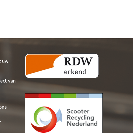
t uw
rect van
 ons
.