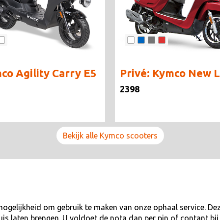
co Agility Carry E5
Privé: Kymco New L
2398
Bekijk alle Kymco scooters
mogelijkheid om gebruik te maken van onze ophaal service. Deze
huis laten brengen. U voldoet de nota dan per pin of contant b