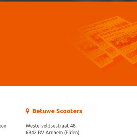
Betuwe Scooters
een
Westerveldsestraat 48,
6842 BV Arnhem (Elden)