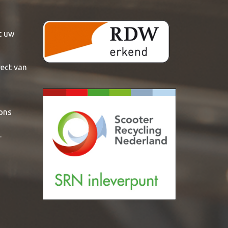
t uw
rect van
 ons
.